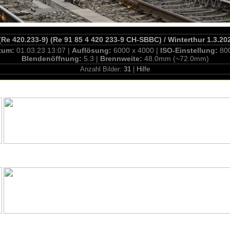
(Re 420.233-9) (Re 91 85 4 420 233-9 CH-SBBC) / Winterthur 1.3.20
tum:
01.03.23 13:07 |
Auflösung:
6000 x 4000 |
ISO-Einstellung:
80
Blendenöffnung:
5.3 |
Brennweite:
48.0mm (~72.0mm)
Anzahl Bilder:
31
|
Hilfe