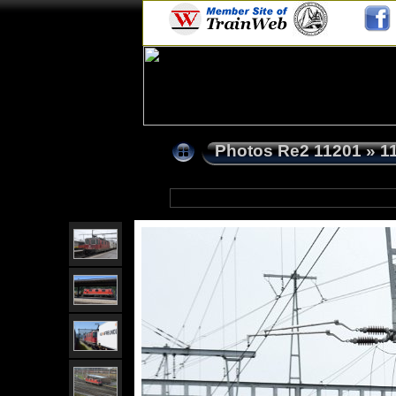
Photos Re2 11201
»
1