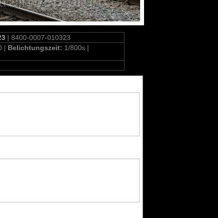
23
| 8400-0007-010323
0 |
Belichtungszeit:
1/800s |