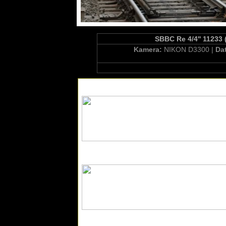
SBBC Re 4/4'' 11233 
Kamera:
NIKON D3300 |
Da