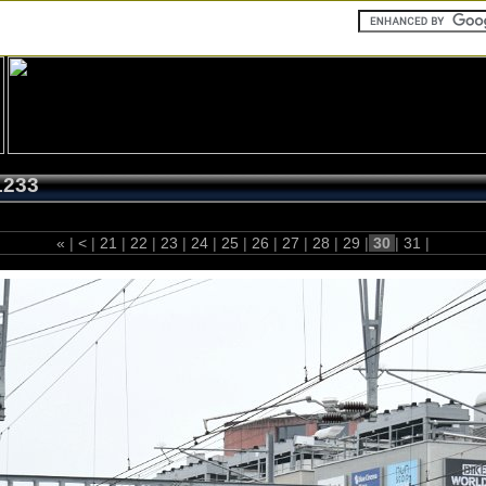
1233
«
|
<
|
21
|
22
|
23
|
24
|
25
|
26
|
27
|
28
|
29
|
30
|
31
|