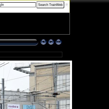
[
?
]