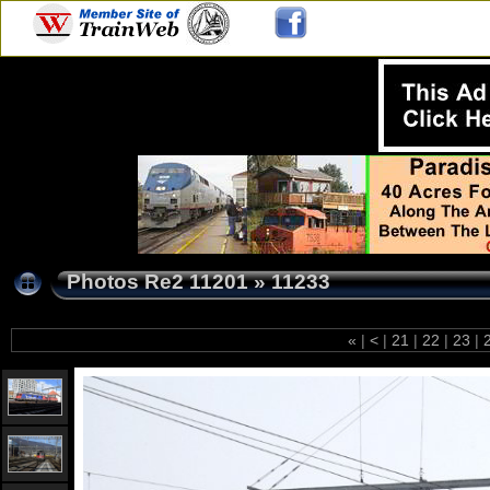
Photos Re2 11201
»
11233
«
|
<
|
21
|
22
|
23
|