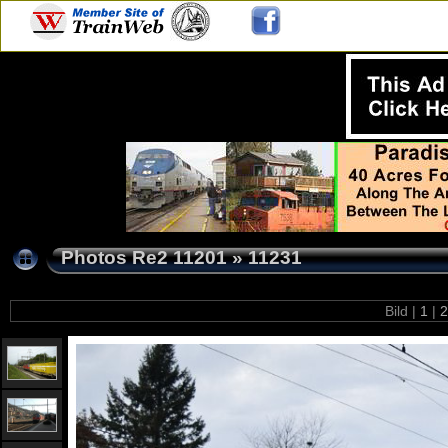
Photos Re2 11201
»
11231
Bild |
1
|