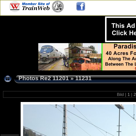
Photos Re2 11201
»
11231
Bild |
1
|