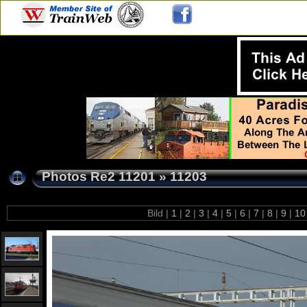
Photos Re2 11201
»
11203
Bild |
1
|
2
|
3
|
4
|
5
|
6
|
7
|
8
|
9
|
1