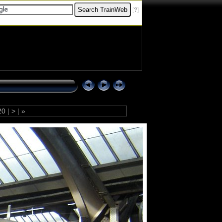
[
?
]
20
|
>
|
»