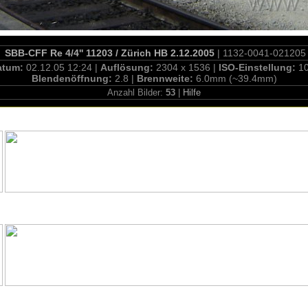
SBB-CFF Re 4/4'' 11203 / Zürich HB 2.12.2005
| 1132-0041-021205
atum:
02.12.05 12:24 |
Auflösung:
2304 x 1536 |
ISO-Einstellung:
1
Blendenöffnung:
2.8 |
Brennweite:
6.0mm (~39.4mm)
Anzahl Bilder:
53
|
Hilfe