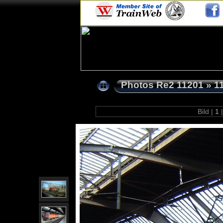
Photos Re2 11201
»
1
Bild |
1
|