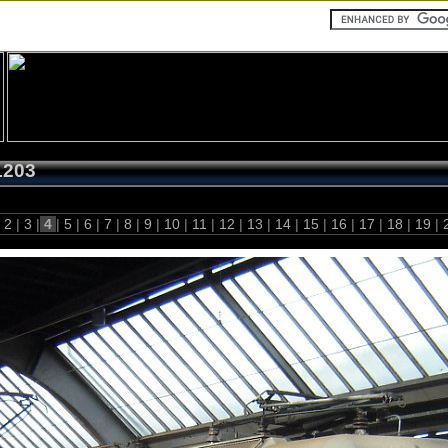
1203
2
|
3
|
4
|
5
|
6
|
7
|
8
|
9
|
10
|
11
|
12
|
13
|
14
|
15
|
16
|
17
|
18
|
19
|