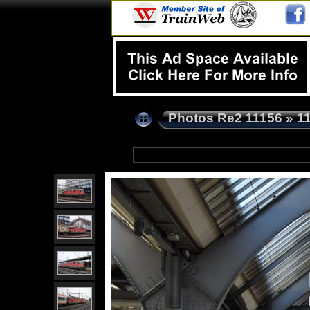
Photos Re2 11156
»
1