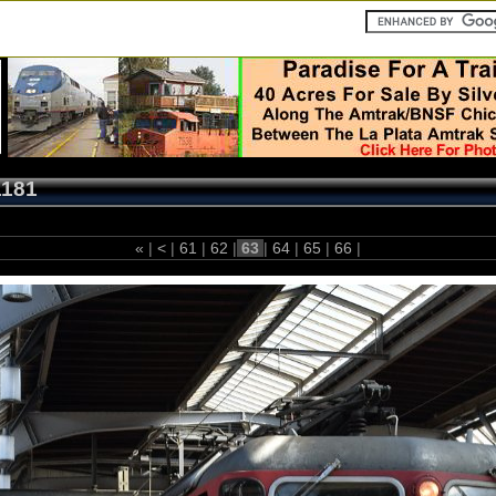
1181
«
|
<
|
61
|
62
|
63
|
64
|
65
|
66
|