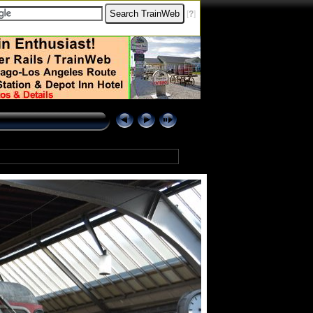
[
?
]