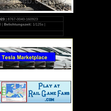
023
| 8767-0040-160923
0 |
Belichtungszeit:
1/125s |