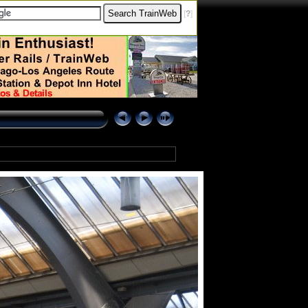
[
?
]