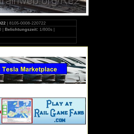
022
| 8105-0008-220722
0 |
Belichtungszeit:
1/800s |