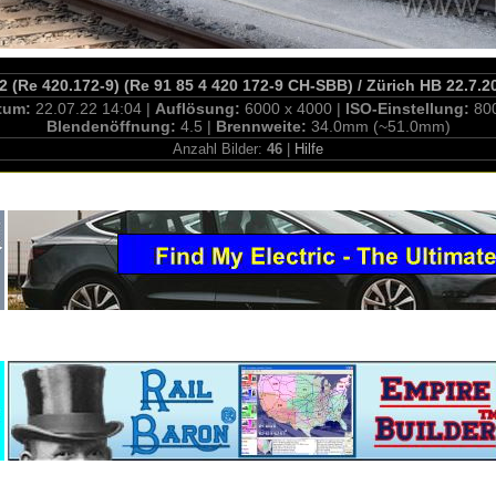
2 (Re 420.172-9) (Re 91 85 4 420 172-9 CH-SBB) / Zürich HB 22.7.2
tum:
22.07.22 14:04 |
Auflösung:
6000 x 4000 |
ISO-Einstellung:
80
Blendenöffnung:
4.5 |
Brennweite:
34.0mm (~51.0mm)
Anzahl Bilder:
46
|
Hilfe