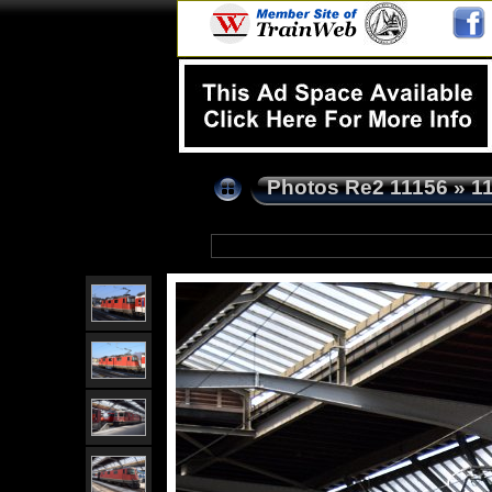
Photos Re2 11156
»
1