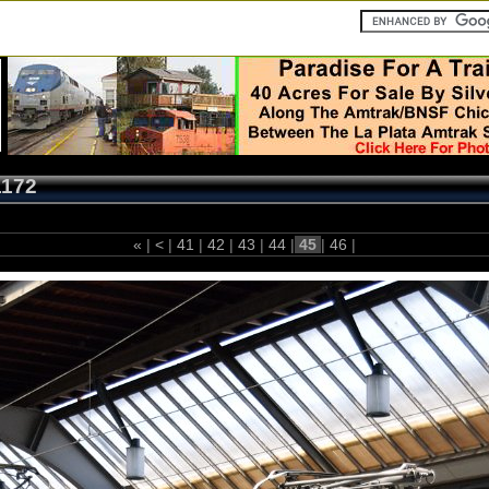
1172
«
|
<
|
41
|
42
|
43
|
44
|
45
|
46
|