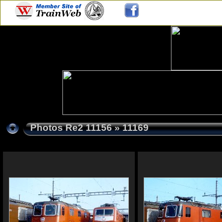
Photos Re2 11156
» 11169