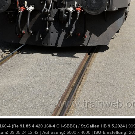
60-4 (Re 91 85 4 420 160-4 CH-SBBC) / St.Gallen HB 9.5.2024
| 90
tum:
09.05.24 12:42 |
Auflösung:
6000 x 4000 |
ISO-Einstellung:
20