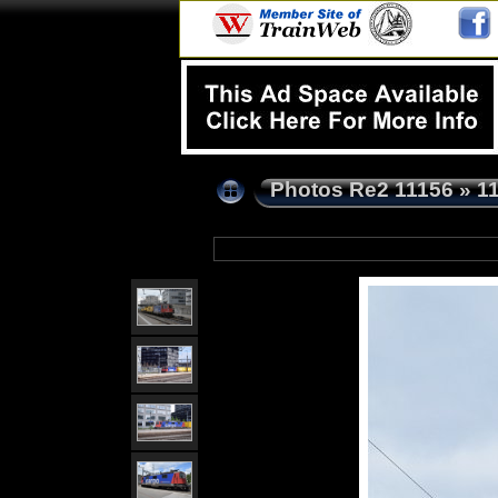
Photos Re2 11156
»
1