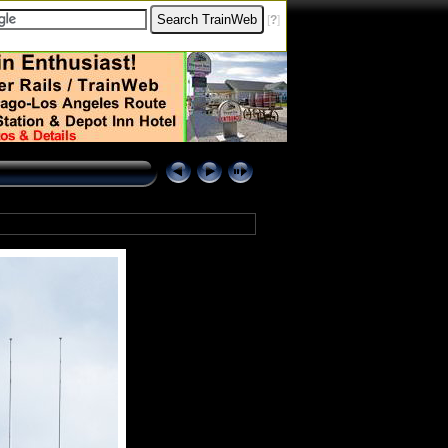
[
?
]