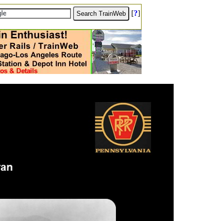
[
?
]