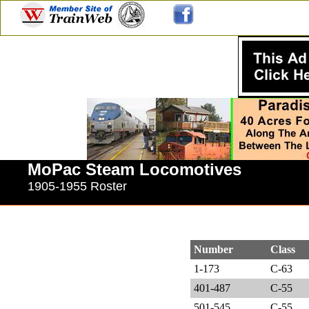
MoPac Steam Locomotives
1905-1955 Roster
Number
Class
1-173
C-63
401-487
C-55
501-545
C-55