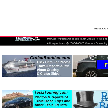
Missouri Paci
trainweb.org/screamingeagle l Last Update to this pag
All images & text � 2000-2008 T. Greuter / Screaming Eag