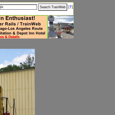
[
?
]