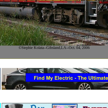
©Stephie Kolata--Gibsland,LA--Oct. 04, 2006