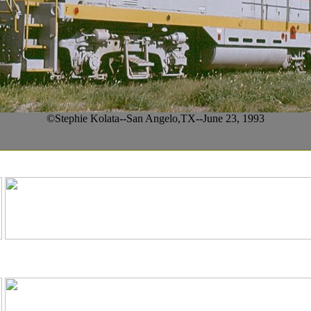
©Stephie Kolata--San Angelo,TX--June 23, 1993