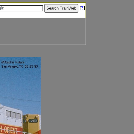
[
?
]