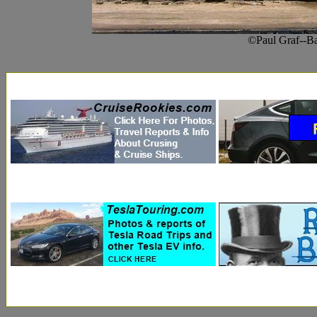
©Paul Graf--Ba