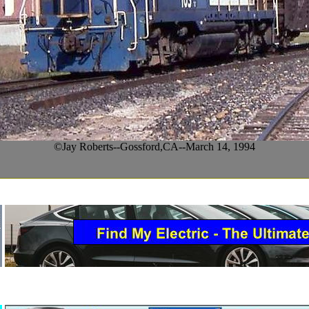
©Jay Roberts--Gossford,CA--March 14, 1994