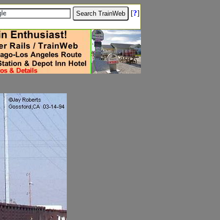
[
?
]