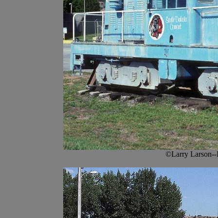
©Larry Larson--