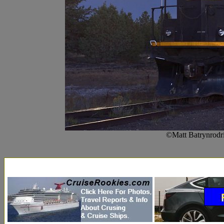
©Matt Batrynrodr