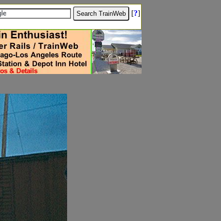
[
?
]