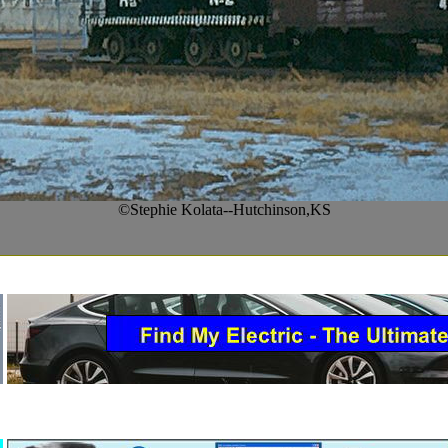
©Stephie Kolata--Hutchinson,KS