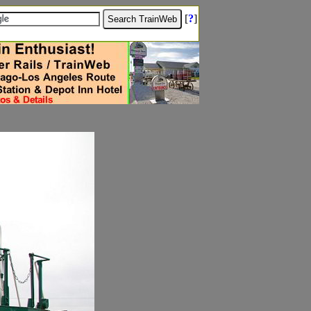
[
?
]