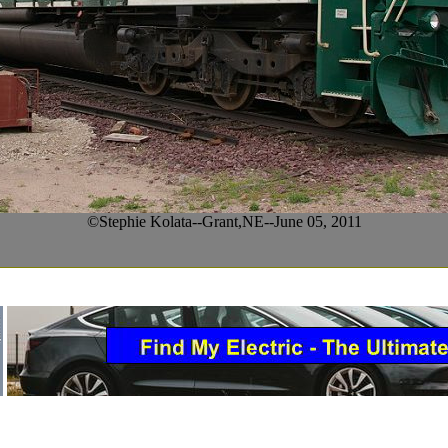
©Stephie Kolata--Grant,NE--June 05, 2011