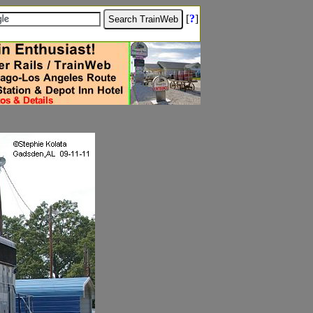
[
?
]