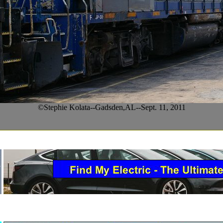
©Stephie Kolata--Gadsden,AL--Sept. 11, 2011