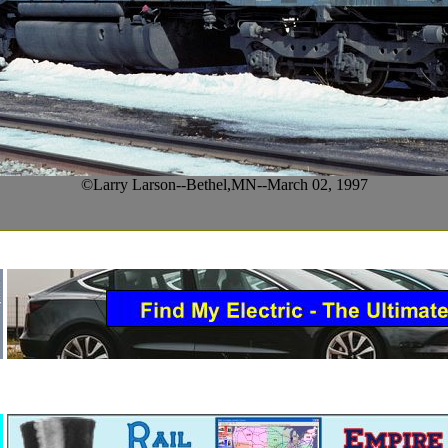
©Larry Larson--Bethel,MN--March 02, 1997