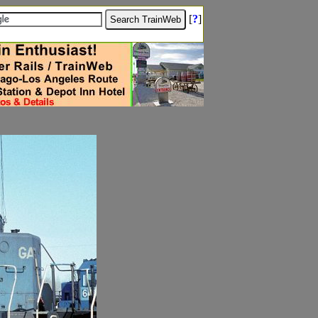
[
?
]