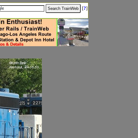
[
?
]