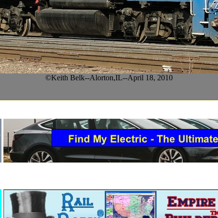
©Keith Belk--Alorton,IL--April 18, 2010