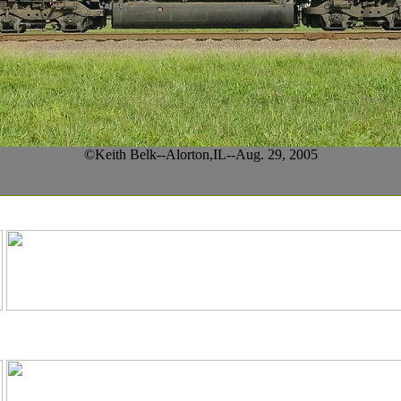
©Keith Belk--Alorton,IL--Aug. 29, 2005