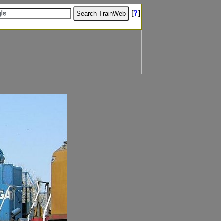
[
?
]