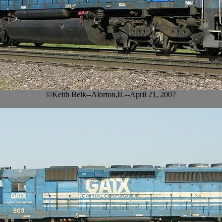
©Keith Belk--Alorton,IL--April 21, 2007