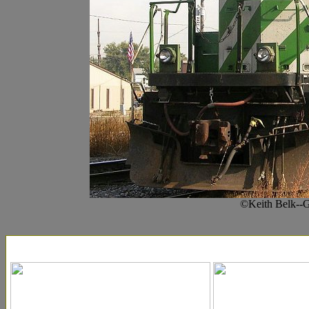
©Keith Belk--Gr