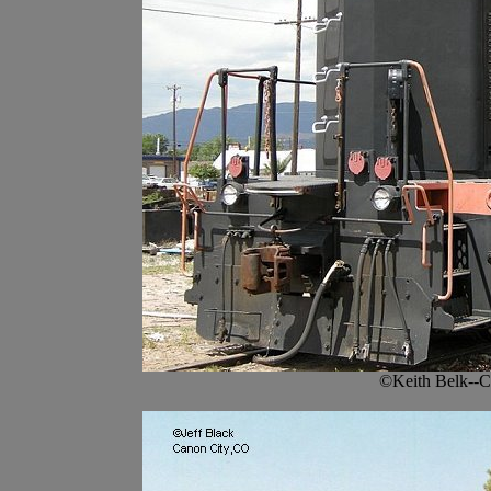
©Keith Belk--C