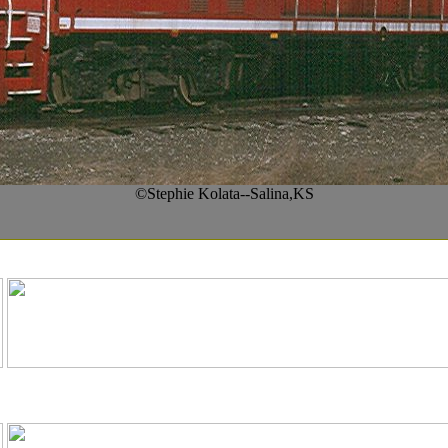
©Stephie Kolata--Salina,KS