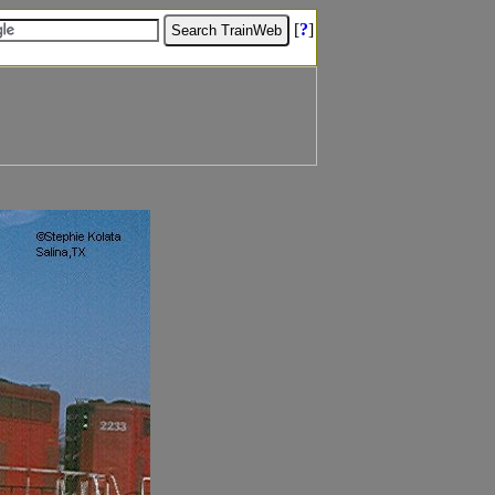
[
?
]