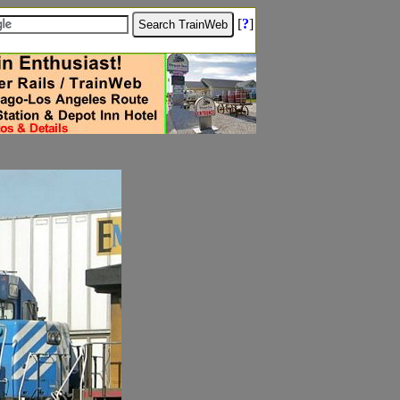
[
?
]