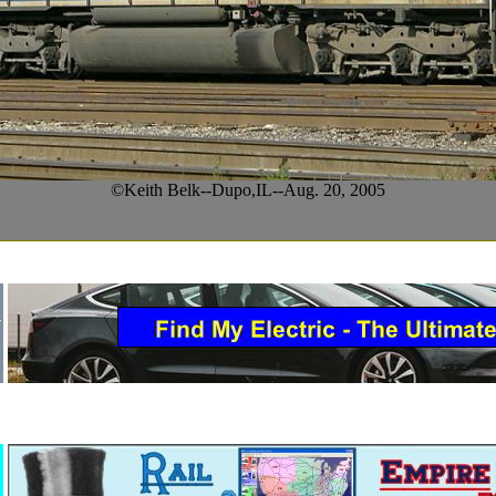
©Keith Belk--Dupo,IL--Aug. 20, 2005