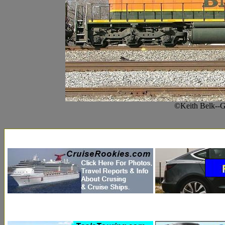
©Keith Belk--Gr