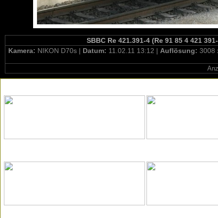
SBBC Re 421.391-4 (Re 91 85 4 421 391-
Kamera:
NIKON D70s |
Datum:
11.02.11 13:12 |
Auflösung:
3008 
Anz