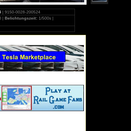
4
| 9150-0028-200524
0 |
Belichtungszeit:
1/500s |