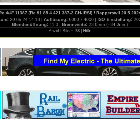
Re 4/4'' 11387 (Re 91 85 4 421 387-2 CH-IRSI) / Rapperswil 20.5.202
tum:
20.05.24 14:18 |
Auflösung:
6000 x 4000 |
ISO-Einstellung:
20
Blendenöffnung:
11.0 |
Brennweite:
23.0mm (~34.0mm)
Anzahl Bilder:
38
|
Hilfe