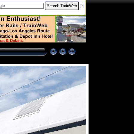
[
?
]