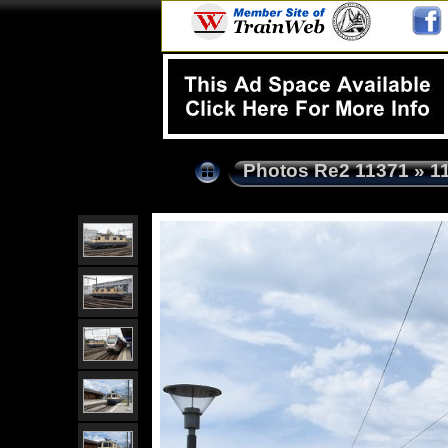
Photos Re2 11371
»
1