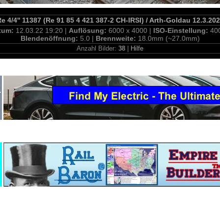
Re 4/4'' 11387 (Re 91 85 4 421 387-2 CH-IRSI) / Arth-Goldau 12.3.20
tum:
12.03.22 19:20 |
Auflösung:
6000 x 4000 |
ISO-Einstellung:
40
Blendenöffnung:
5.0 |
Brennweite:
18.0mm (~27.0mm)
Anzahl Bilder:
38
|
Hilfe