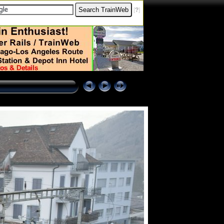
[
?
]