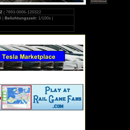
22
| 7893-0006-120322
0 |
Belichtungszeit:
1/100s |