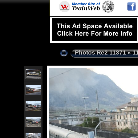
Photos Re2 11371
»
1