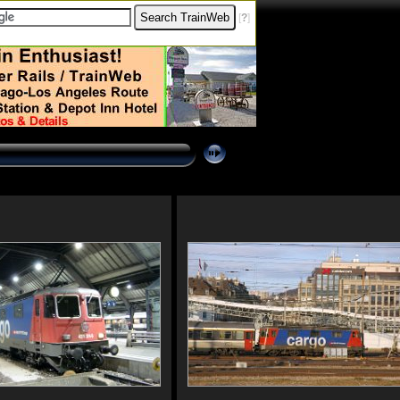
[
?
]