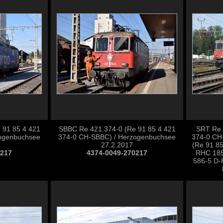
 91 85 4 421
SBBC Re 421.374-0 (Re 91 85 4 421
SRT Re 
ogenbuchsee
374-0 CH-SBBC) / Herzogenbuchsee
374-0 CH
27.2.2017
(Re 91 8
0217
4374-0049-270217
RHC 185
586-5 D-