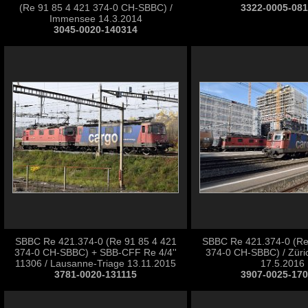
(Re 91 85 4 421 374-0 CH-SBBC) /
3322-0005-08
Immensee 14.3.2014
3045-0020-140314
SBBC Re 421.374-0 (Re 91 85 4 421
SBBC Re 421.374-0 (Re
374-0 CH-SBBC) + SBB-CFF Re 4/4''
374-0 CH-SBBC) / Züric
11306 / Lausanne-Triage 13.11.2015
17.5.2016
3781-0020-131115
3907-0025-17