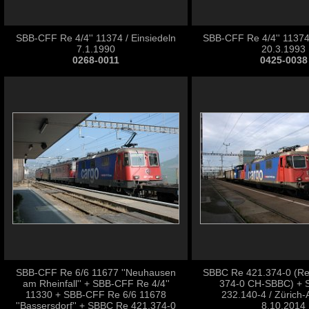
SBB-CFF Re 4/4'' 11374 / Einsiedeln
SBB-CFF Re 4/4'' 11374 
7.1.1990
20.3.1993
0268-0011
0425-0038
SBB-CFF Re 6/6 11677 ''Neuhausen
SBBC Re 421.374-0 (Re
am Rheinfall'' + SBB-CFF Re 4/4''
374-0 CH-SBBC) +
11330 + SBB-CFF Re 6/6 11678
232.140-4 / Zürich-A
''Bassersdorf'' + SBBC Re 421.374-0
8.10.2014