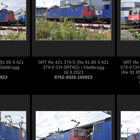
91 85 4 421
SRT Re 421.374-0 (Re 91 85 4 421
SRT Re 
lattbrugg
374-0 CH-SRTAG) / Glattbrugg
374-0 CH
16.9.2023
(Re 91 8
0923
8762-0026-160923
G