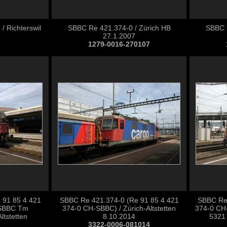
/ Richterswil
SBBC Re 421.374-0 / Zürich HB
SBBC R
27.1.2007
1279-0016-270107
 91 85 4 421
SBBC Re 421.374-0 (Re 91 85 4 421
SBBC Re 
 SBBC Tm
374-0 CH-SBBC) / Zürich-Altstetten
374-0 CH
ltstetten
8.10.2014
5321 
3322-0006-081014