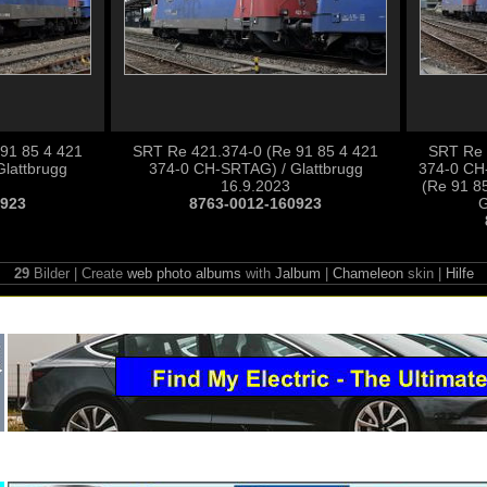
91 85 4 421
SRT Re 421.374-0 (Re 91 85 4 421
SRT Re 
lattbrugg
374-0 CH-SRTAG) / Glattbrugg
374-0 CH
16.9.2023
(Re 91 8
0923
8763-0012-160923
G
29
Bilder | Create
web photo albums
with
Jalbum
|
Chameleon
skin |
Hilfe