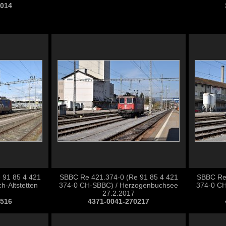
1014
 91 85 4 421
SBBC Re 421.374-0 (Re 91 85 4 421
SBBC Re 
h-Altstetten
374-0 CH-SBBC) / Herzogenbuchsee
374-0 CH
27.2.2017
0516
4371-0041-270217