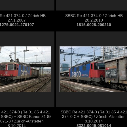
e 421.374-0 / Zürich HB
SBBC Re 421.374-0 / Zürich HB
27.1.2007
20.2.2010
1279-0021-270107
1815-0028-200210
421.374-0 (Re 91 85 4 421
SBBC Re 421.374-0 (Re 91 85 4 42
-SBBC) + SBBC Eanos 31 85
374-0 CH-SBBC) / Zürich-Altstetten
071-3 / Zürich-Altstetten
8.10.2014
8.10.2014
3322-0049-081014