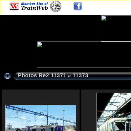
Photos Re2 11371
» 11373