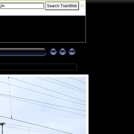
[
?
]