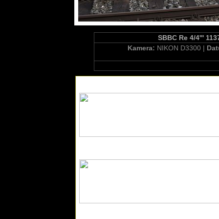
SBBC Re 4/4''' 113
Kamera:
NIKON D3300 |
Da