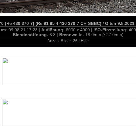
70 (Re 430.370-7) (Re 91 85 4 430 370-7 CH-SBBC) / Olten 9.8.2021
tum:
09.08.21 17:28 |
Auflösung:
6000 x 4000 |
ISO-Einstellung:
400
Blendenöffnung:
6.3 |
Brennweite:
18.0mm (~27.0mm)
Anzahl Bilder:
26
|
Hilfe