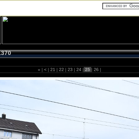
1370
«
|
<
|
21
|
22
|
23
|
24
|
25
|
26
|