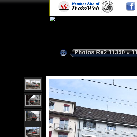
Photos Re2 11350
»
1