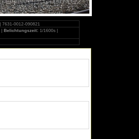
| 7631-0012-090821
 |
Belichtungszeit:
1/1600s |