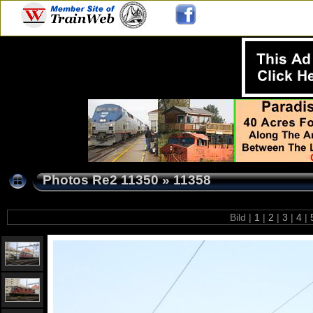
Photos Re2 11350
»
11358
Bild |
1
|
2
|
3
|
4
|