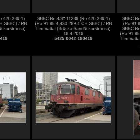
e 420.289-1)
SBBC Re 4/4'' 11289 (Re 420.289-1)
SBBC Re 
CH-SBBC) / RB
(Re 91 85 4 420 289-1 CH-SBBC) / RB
(Re 91 
äckerstrasse)
Limmattal (Brücke Sandäckerstrasse)
SBBC Re 
18.4.2019
(Re 91 85
0419
5425-0042-180419
Limmatta