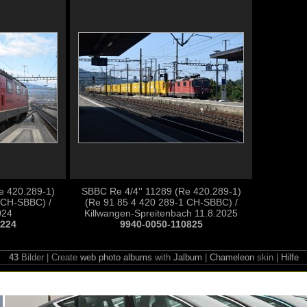
e 420.289-1)
SBBC Re 4/4'' 11289 (Re 420.289-1)
 CH-SBBC) /
(Re 91 85 4 420 289-1 CH-SBBC) /
024
Killwangen-Spreitenbach 11.8.2025
1224
9940-0050-110825
43
Bilder | Create
web photo albums
with
Jalbum
|
Chameleon
skin |
Hilfe