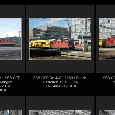
9 + SBB-CFF
SBB-CFF Re 4/4'' 11289 / Zürich-
SBB-CFF
llwangen-
Altstetten 17.10.2014
A
6.2014
3371-0042-171014
0614