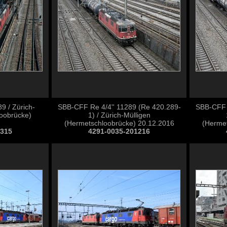
9 / Zürich-
SBB-CFF Re 4/4'' 11289 (Re 420.289-
SBB-CFF R
loobrücke)
1) / Zürich-Mülligen
(Hermetschloobrücke) 20.12.2016
(Hermet
0315
4291-0035-201216