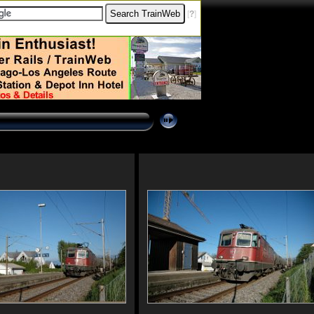
[
?
]