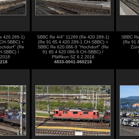
e 420.289-1)
SBBC Re 4/4'' 11289 (Re 420.289-1)
SBBC Re 
 CH-SBBC) +
(Re 91 85 4 420 289-1 CH-SBBC) +
(Re 91 
chdorf'' (Re
SBBC Re 620.086-9 ''Hochdorf'' (Re
Züri
H-SBBC) /
91 85 4 620 086-9 CH-SBBC) /
.2018
Pfäffikon SZ 6.2.2018
0218
4833-0041-060218