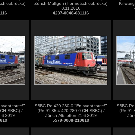
schloobrücke)
Zürich-Mülligen (Hermetschloobrücke)
Killwan
8.11.2016
1116
4237-0048-081116
vant toute!''
SBBC Re 420.280-0 ''En avant toute!''
SBBC Re 4
 CH-SBBC) /
(Re 91 85 4 420 280-0 CH-SBBC) /
(Re 91 
1.6.2019
Zürich-Altstetten 21.6.2019
Züri
0619
5579-0008-210619