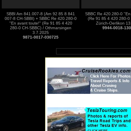
SBBI Am 841.007-8 (Am 92 85 8 841
SBBC Re 420.280-0 ''En a
007-8 CH-SBBI) + SBBC Re 420.280-0
(Re 91 85 4 420 280-0
''En avant toute!'' (Re 91 85 4 420
Zürich-Oerlikon 13
280-0 CH-SBBC) / Othmarsingen
9944-0018-13
3.7.2025
9871-0017-030725