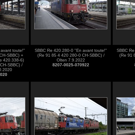
vant toute!''
SBBC Re 420.280-0 ''En avant toute!''
SBBC Re 4
 CH-SBBC) +
(Re 91 85 4 420 280-0 CH-SBBC) /
(Re 91 
e 420.338-6)
Olten 7.9.2022
 CH-SBBC) /
8207-0025-070922
0.2020
1020