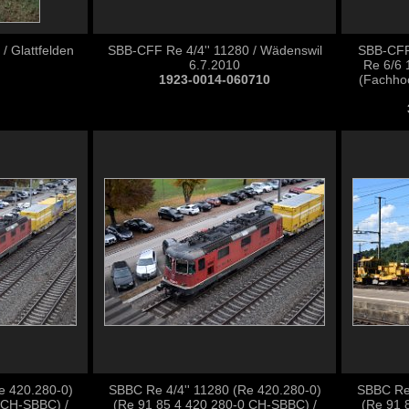
/ Glattfelden
SBB-CFF Re 4/4'' 11280 / Wädenswil
SBB-CFF
6.7.2010
Re 6/6 
1923-0014-060710
(Fachho
e 420.280-0)
SBBC Re 4/4'' 11280 (Re 420.280-0)
SBBC Re 
 CH-SBBC) /
(Re 91 85 4 420 280-0 CH-SBBC) /
(Re 91 