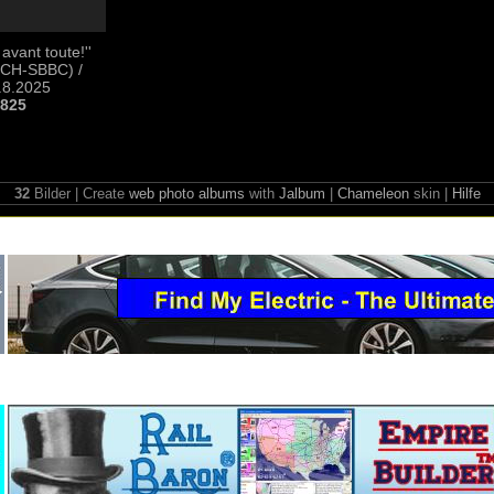
vant toute!''
 CH-SBBC) /
.8.2025
0825
32
Bilder | Create
web photo albums
with
Jalbum
|
Chameleon
skin |
Hilfe