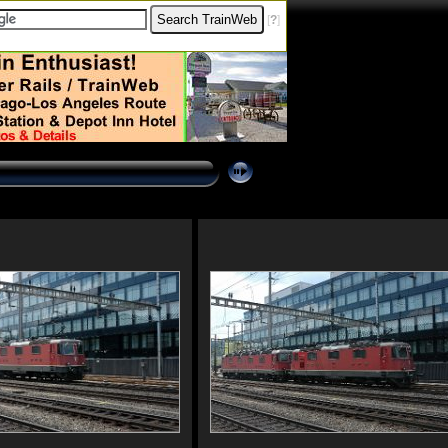
[
?
]