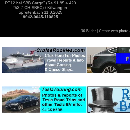
RT12 bei SBB Cargo'' (Re 91 85 4 420
253-7 CH-SBBC) / Killwangen-
Spreitenbach 11.8.2025
9942-0045-110825
36
Bilder | Create
web photo