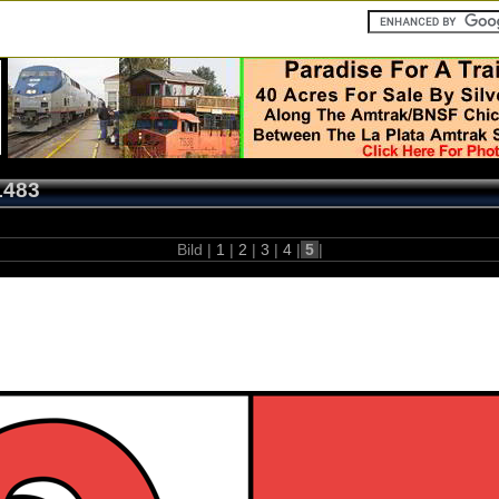
1483
Bild |
1
|
2
|
3
|
4
|
5
|