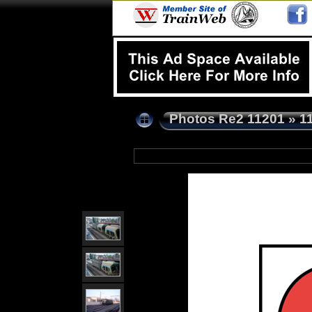
Photos Re2 11201
»
1