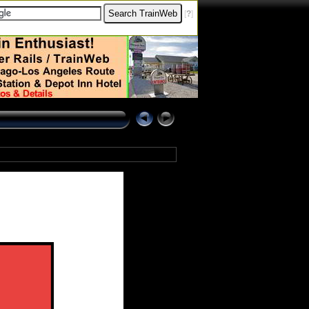
[
?
]