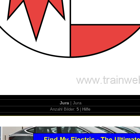
Jura
| Jura
Anzahl Bilder:
5
|
Hilfe