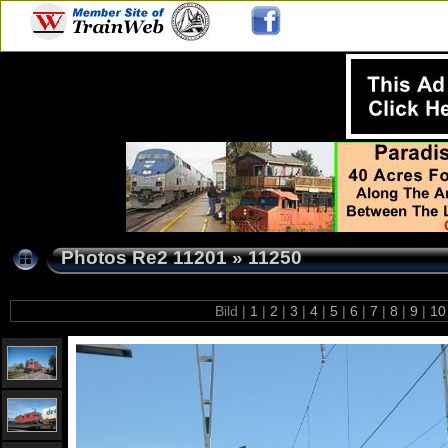
Photos Re2 11201
»
11250
Bild |
1
|
2
|
3
|
4
|
5
|
6
|
7
|
8
|
9
|
1