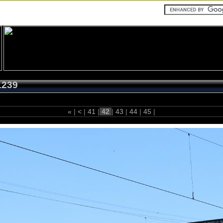
1239
«
|
<
|
41
|
42
|
43
|
44
|
45
|