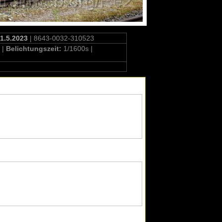
31.5.2023
| 8643-0032-310523
 |
Belichtungszeit:
1/1600s |