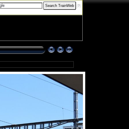
[
?
]