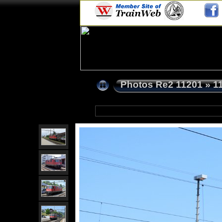
Photos Re2 11201
»
1