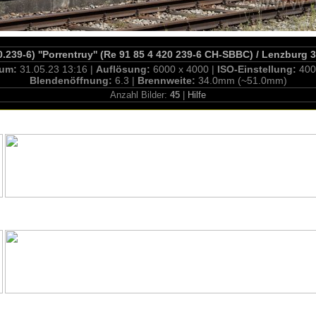
.239-6) ''Porrentruy'' (Re 91 85 4 420 239-6 CH-SBBC) / Lenzburg 
tum:
31.05.23 13:16 |
Auflösung:
6000 x 4000 |
ISO-Einstellung:
400
Blendenöffnung:
6.3 |
Brennweite:
34.0mm (~51.0mm)
Anzahl Bilder:
45
|
Hilfe