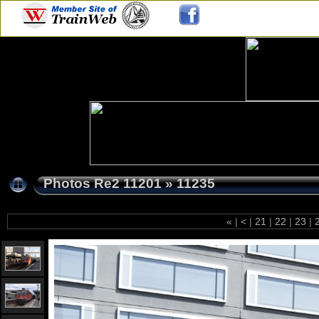
Photos Re2 11201
»
11235
«
|
<
|
21
|
22
|
23
|