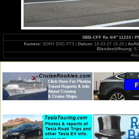
SBB-CFF Re 4/4'' 11233 / P
Kamera:
SONY DSC-P73 |
Datum:
18.03.07 15:20 |
Aufl
Blendenöffnung:
6.
Anza