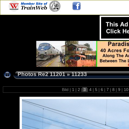
Photos Re2 11201
»
11233
Bild |
1
|
2
|
3
|
4
|
5
|
6
|
7
|
8
|
9
|
1