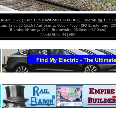
(Re 420.232-1) (Re 91 85 4 420 232-1 CH-SBBC) / Heerbrugg 12.5.2
tum:
12.05.23 15:15 |
Auflösung:
6000 x 4000 |
ISO-Einstellung:
20
Blendenöffnung:
10.0 |
Brennweite:
25.0mm (~37.0mm)
Anzahl Bilder:
54
|
Hilfe