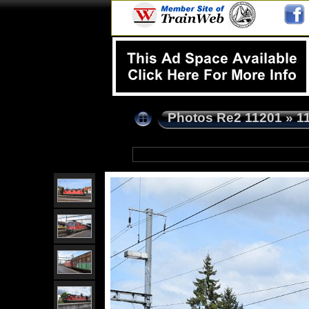
Photos Re2 11201
»
1