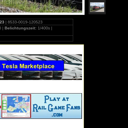
023
| 8533-0019-120523
0 |
Belichtungszeit:
1/400s |