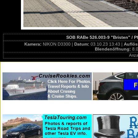
SOB RABe 526.003-9 "Bristen" / Pf
Kamera:
NIKON D3300 |
Datum:
03.10.23 13:43 |
Auflö
Blendenöffnung:
8.0
Anza