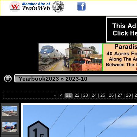
Yearbook2023
»
2023-10
«
|
<
|
21
|
22
|
23
|
24
|
25
|
26
|
27
|
28
|
2