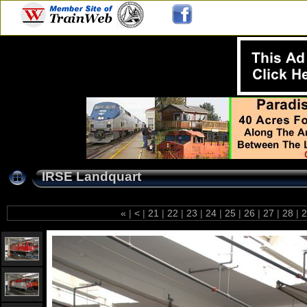
IRSE Landquart
«
|
<
|
21
|
22
|
23
|
24
|
25
|
26
|
27
|
28
|
2