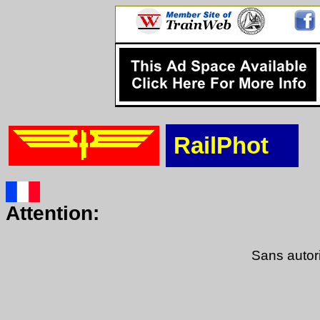
RailPhot
Attention:
Sans autori